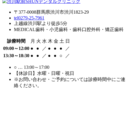
〒377-0008
群馬県渋川市渋川1823-29
tel
0279-25-7961
上越線渋川駅より徒歩5分
MEDICAL
歯科・小児歯科・歯科口腔外科・矯正歯科
診療時間
月
火
水
木
金
土
日
09:00～12:00
●
●
／
●
●
●
／
13:30～18:30
●
●
／
●
●
○
／
○
… 13:00～17:00
【休診日】水曜・日曜・祝日
※お問い合わせ・ご予約については診療時間中にご連
絡ください。