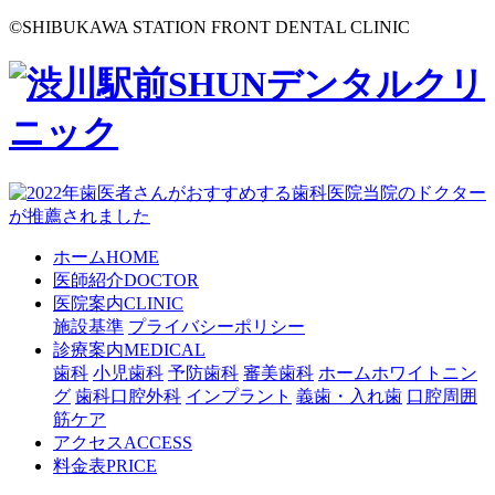
©
SHIBUKAWA STATION FRONT DENTAL CLINIC
ホーム
HOME
医師紹介
DOCTOR
医院案内
CLINIC
施設基準
プライバシーポリシー
診療案内
MEDICAL
歯科
小児歯科
予防歯科
審美歯科
ホームホワイトニン
グ
歯科口腔外科
インプラント
義歯・入れ歯
口腔周囲
筋ケア
アクセス
ACCESS
料金表
PRICE