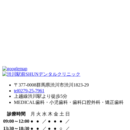
〒377-0008
群馬県渋川市渋川1823-29
tel
0279-25-7961
上越線渋川駅より徒歩5分
MEDICAL
歯科・小児歯科・歯科口腔外科・矯正歯科
診療時間
月
火
水
木
金
土
日
09:00～12:00
●
●
／
●
●
●
／
13:30～18:30
●
●
／
●
●
○
／