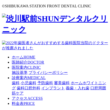
©
SHIBUKAWA STATION FRONT DENTAL CLINIC
ホーム
HOME
医師紹介
DOCTOR
医院案内
CLINIC
施設基準
プライバシーポリシー
診療案内
MEDICAL
歯科
小児歯科
予防歯科
審美歯科
ホームホワイトニン
グ
歯科口腔外科
インプラント
義歯・入れ歯
口腔周囲
筋ケア
アクセス
ACCESS
料金表
PRICE