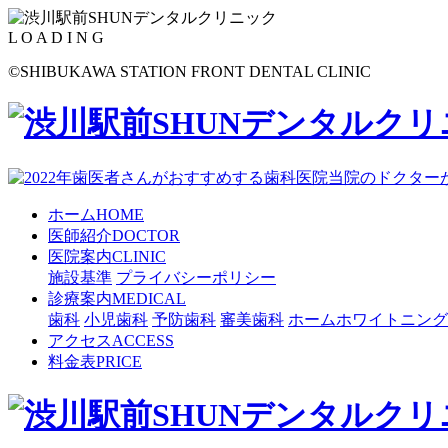
L
O
A
D
I
N
G
©
SHIBUKAWA STATION FRONT DENTAL CLINIC
ホーム
HOME
医師紹介
DOCTOR
医院案内
CLINIC
施設基準
プライバシーポリシー
診療案内
MEDICAL
歯科
小児歯科
予防歯科
審美歯科
ホームホワイトニング
アクセス
ACCESS
料金表
PRICE