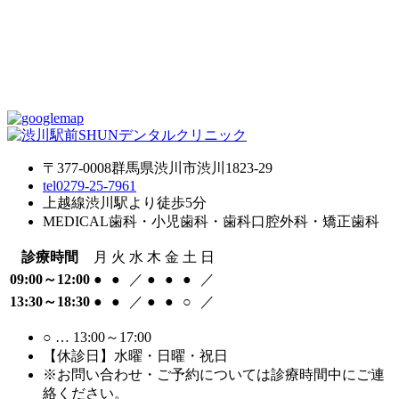
〒377-0008
群馬県渋川市渋川1823-29
tel
0279-25-7961
上越線渋川駅より徒歩5分
MEDICAL
歯科・小児歯科・歯科口腔外科・矯正歯科
診療時間
月
火
水
木
金
土
日
09:00～12:00
●
●
／
●
●
●
／
13:30～18:30
●
●
／
●
●
○
／
○
… 13:00～17:00
【休診日】水曜・日曜・祝日
※お問い合わせ・ご予約については診療時間中にご連
絡ください。