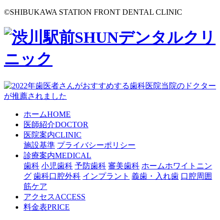
©
SHIBUKAWA STATION FRONT DENTAL CLINIC
ホーム
HOME
医師紹介
DOCTOR
医院案内
CLINIC
施設基準
プライバシーポリシー
診療案内
MEDICAL
歯科
小児歯科
予防歯科
審美歯科
ホームホワイトニン
グ
歯科口腔外科
インプラント
義歯・入れ歯
口腔周囲
筋ケア
アクセス
ACCESS
料金表
PRICE